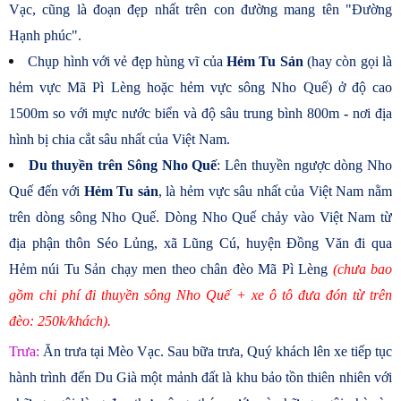
Vạc, cũng là đoạn đẹp nhất trên con đường mang tên "Đường
Hạnh phúc".
Chụp hình với vẻ đẹp hùng vĩ của
Hẻm Tu Sản
(hay còn gọi là
hẻm vực Mã Pì Lèng hoặc hẻm vực sông Nho Quế)
ở độ cao
1500m so với mực nước biển và độ sâu trung bình 800m
-
nơi địa
hình bị chia cắt sâu nhất của Việt Nam.
Du thuyền trên Sông Nho Quế
:
Lên thuyền ngược dòng Nho
Quế đến với
Hẻm Tu sản
, là hẻm vực sâu nhất của Việt Nam nằm
trên dòng sông
Nho Quế. Dòng Nho Quế chảy vào Việt Nam từ
địa phận thôn Séo Lủng, xã Lũng Cú, huyện Đồng Văn đi qua
Hẻm núi Tu Sản chạy men theo chân đèo Mã Pì Lèng
(chưa bao
gồm chi phí đi thuyền sông Nho Quế + xe ô tô đưa đón từ trên
đèo: 250k/khách).
Trưa:
Ăn trưa tại Mèo Vạc. Sau bữa trưa, Quý khách lên xe tiếp tục
hành trình đến Du Già một mảnh đất là khu bảo tồn thiên nhiên với