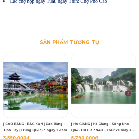
Các chợ họp ngày Tuất, ngày Thìn: Chợ Phố Cáo
SẢN PHẨM TƯƠNG TỰ
[ CAO BẰNG - BẮC KẠN ] Cao Bằng -
[ HÀ GIANG ] Hà Giang - Sông Nho
Tịnh Tây (Trung Quốc) 3 ngày 2 đêm
Quế - Du Già 3N4D - Tour xe máy 3 (1
khách tự đi 1 xe máy riêng)
3.550.000₫
5.790.000₫