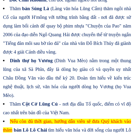
Thăm
bản Sủng Là
(Làng văn hóa Lũng Cẩm) thăm ngôi nhà
Cổ của người H'mông với tường trình bằng đất - nơi đã được sử
dụng làm bối cảnh để quay bộ phim nhựa "Chuyện của Pao" năm
2006 của đạo diễn Ngô Quang Hải được chuyển thể từ truyện ngắn
"Tiếng đàn môi sau bờ rào đá" của nhà văn Đỗ Bích Thủy đã giành
được 4 giải Cánh diều vàng.
Dinh thự họ Vương
(Dinh Vua Mèo)
nằm trong một thung
lũng của xã Sà Phìn, đây là dòng họ giàu có và quyền uy nhất
Châu Đồng Văn vào đầu thế kỷ 20.
Đoàn tìm hiểu về kiến trúc
nghệ thuật, lịch sử, văn hóa của người dòng họ Vương (họ Vua
Mèo).
Thăm
Cột Cờ Lũng Cú
- nơi địa đầu Tổ quốc, điểm có vĩ độ
cao nhất trên bản đồ của Việt Nam.
Nếu còn đủ thời gian, hướng dẫn viên sẽ đưa Quý khách vào
thăm
bản Lô Lô Chải
tìm hiểu văn hóa và đời sống của người Lô