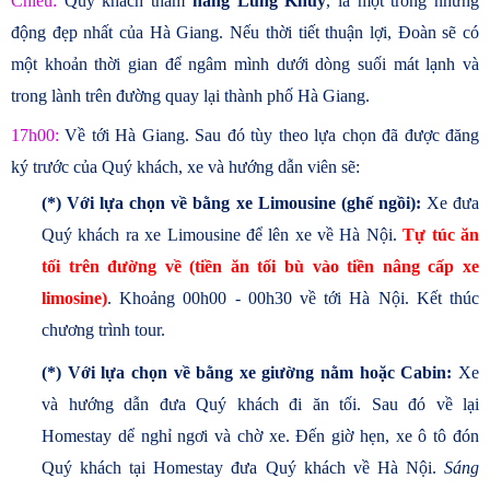
Chiều:
Quý khách thăm
hang Lùng Khúy
, là một trong những
động đẹp nhất của Hà Giang. Nếu thời tiết thuận lợi, Đoàn sẽ có
một khoản thời gian để ngâm mình dưới dòng suối mát lạnh và
trong lành trên đường quay lại thành phố Hà Giang.
17h00:
Về tới Hà Giang. Sau đó tùy theo lựa chọn đã được đăng
ký trước của Quý khách, xe và hướng dẫn viên sẽ:
(*) Với lựa chọn về bằng xe Limousine (ghế ngồi):
Xe đưa
Quý khách ra xe Limousine để lên xe về Hà Nội.
Tự túc ăn
tối trên đường về (tiền ăn tối bù vào tiền nâng cấp xe
limosine)
. Khoảng 00h00 - 00h30 về tới Hà Nội. Kết thúc
chương trình tour.
(*) Với lựa chọn về bằng xe giường nằm hoặc Cabin:
Xe
và hướng dẫn đưa Quý khách đi ăn tối. Sau đó về lại
Homestay dể nghỉ ngơi và chờ xe. Đến giờ hẹn, xe ô tô đón
Quý khách tại Homestay đưa Quý khách về Hà Nội.
Sáng