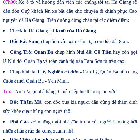
07h00:
Xe ô tô và hướng dẫn viên của chúng tôi tại Hà Giang sẽ
đến đón Quý khách lên xe bắt đầu cho chuyến đi chinh phục Cao
nguyên đá Hà Giang. Trên đường dừng chân tại các điểm điểm:
Check in Hà Giang tại
Km0 của Hà Giang
.
Dốc Bắc Sum
, chụp ảnh và ngắm cảnh tại con dốc dài 8km.
Cổng Trời Quản Bạ
chụp hình
Núi đôi Cô Tiên
hay còn gọi
là Núi đôi Quản Bạ và toàn cảnh thị trấn Tam Sơn từ trên cao.
Chụp hình tại
Cây Nghiến cô đơn
- Cán Tỷ, Quản Bạ trên cung
đường mới Quản Bạ - Yên Minh.
Trưa:
Ăn trưa tại nhà hàng. Chiều tiếp tục thăm quan với:
Dốc Thẩm Mã
, con dốc xưa kia người dân dùng để thẩm định
sức khỏe của những con ngựa thồ.
Phố Cáo
với những ngôi nhà đặc trưng của người H'mông bởi
những hàng rào đá xung quanh nhà.
Dốc Chín Khoanh
, con dốc ngoằn ngoèo nổi tiếng