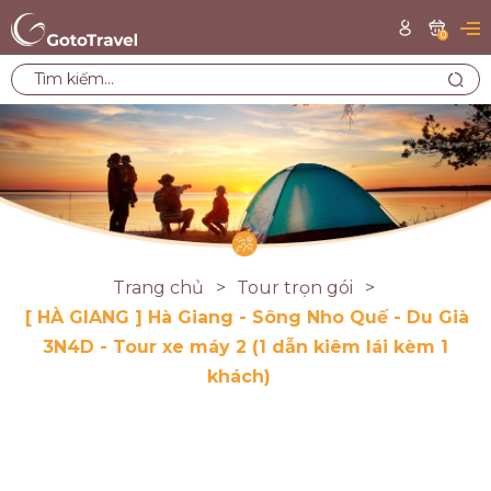
0
Trang chủ
Tour trọn gói
[ HÀ GIANG ] Hà Giang - Sông Nho Quế - Du Già
3N4D - Tour xe máy 2 (1 dẫn kiêm lái kèm 1
khách)