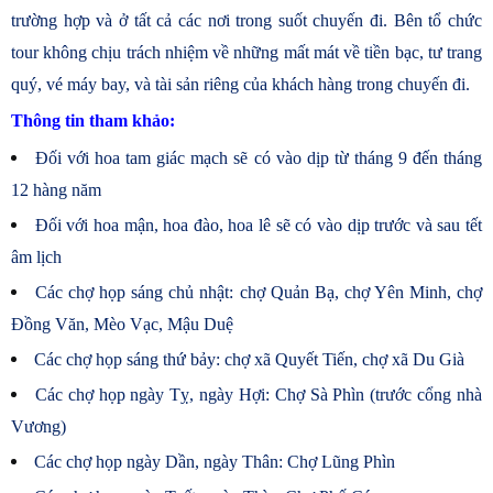
trường hợp và ở tất cả các nơi trong suốt chuyến đi. Bên tổ chức
tour không chịu trách nhiệm về những mất mát về tiền bạc, tư trang
quý, vé máy bay, và tài sản riêng của khách hàng trong chuyến đi.
Thông tin tham khảo:
Đối với hoa tam giác mạch sẽ có vào dịp từ tháng 9 đến tháng
12 hàng năm
Đối với hoa mận, hoa đào, hoa lê sẽ có vào dịp trước và sau tết
âm lịch
Các chợ họp sáng chủ nhật: chợ Quản Bạ, chợ Yên Minh, chợ
Đồng Văn, Mèo Vạc, Mậu Duệ
Các chợ họp sáng thứ bảy: chợ xã Quyết Tiến, chợ xã Du Già
Các chợ họp ngày Tỵ, ngày Hợi: Chợ Sà Phìn (trước cổng nhà
Vương)
Các chợ họp ngày Dần, ngày Thân: Chợ Lũng Phìn