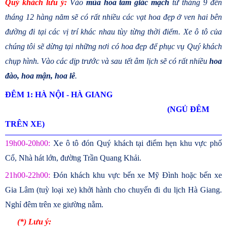
Quý khách lưu ý:
Vào
mùa hoa tam giác mạch
từ tháng 9 đến
tháng 12 hàng năm sẽ có rất nhiều các vạt hoa đẹp ở ven hai bên
đường đi tại các vị trí khác nhau tùy từng thời điểm. Xe ô tô của
chúng tôi sẽ dừng tại những nơi có hoa đẹp để phục vụ Quý khách
chụp hình. Vào các dịp trước và sau tết âm lịch sẽ có rất nhiều
hoa
đào, hoa mận, hoa lê
.
ĐÊM 1: HÀ NỘI - HÀ GIANG
(NGỦ ĐÊM
TRÊN XE)
19h00-20h00:
Xe ô tô đón Quý khách tại điểm hẹn khu vực phố
Cổ, Nhà hát lớn, đường Trần Quang Khải.
21h00-22h00:
Đón khách khu vực bến xe Mỹ Đình hoặc bến xe
Gia Lâm (tuỳ loại xe) khởi hành cho chuyến đi du lịch Hà Giang.
Nghỉ đêm trên xe giường nằm.
(*) Lưu ý: