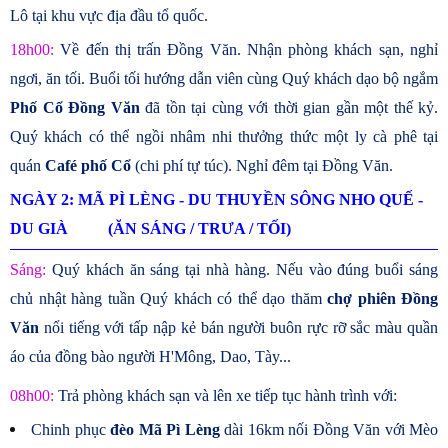
Lô tại khu vực địa đầu tổ quốc.
18h00:
Về đến thị trấn Đồng Văn. Nhận phòng khách sạn, nghỉ
ngơi, ăn tối. Buổi tối hướng dẫn viên cùng Quý khách dạo bộ ngắm
Phố Cổ Đồng Văn
đã tồn tại cùng với thời gian gần một thế kỷ.
Quý khách có thể ngồi nhâm nhi thưởng thức một ly cà phê tại
quán
Café phố Cổ
(chi phí tự túc). Nghỉ đêm tại Đồng Văn.
NGÀY 2: MÃ PÌ LÈNG - DU THUYỀN SÔNG NHO QUẾ -
DU GIÀ (ĂN SÁNG / TRƯA / TỐI)
Sáng:
Quý khách ăn sáng tại nhà hàng. Nếu vào đúng buổi sáng
chủ nhật hàng tuần Quý khách có thể dạo thăm
chợ phiên Đồng
Văn
nổi tiếng với tấp nập kẻ bán người buôn rực rỡ sắc màu quần
áo của đồng bào người H'Mông, Dao, Tày...
08h00:
Trả phòng khách sạn và lên xe tiếp tục hành trình với:
Chinh phục
đèo Mã Pì Lèng
dài 16km nối Đồng Văn với Mèo