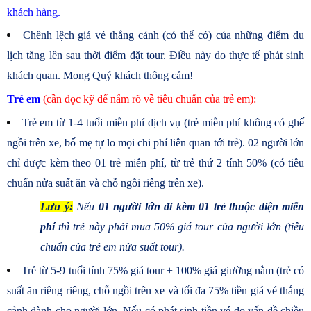
khách hàng.
Chênh lệch giá vé thắng cảnh (có thể có) của những điểm du
lịch tăng lên sau thời điểm đặt tour. Điều này do thực tế phát sinh
khách quan. Mong Quý khách thông cảm!
Trẻ em
(cần đọc kỹ để nắm rõ về tiêu chuẩn của trẻ em):
Trẻ em từ 1-4 tuổi miễn phí dịch vụ (trẻ miễn phí không có ghế
ngồi trên xe, bố mẹ tự lo mọi chi phí liên quan tới trẻ). 02 người lớn
chỉ được kèm theo 01 trẻ miễn phí, từ trẻ thứ 2 tính 50% (có tiêu
chuẩn nửa suất ăn và chỗ ngồi riêng trên xe).
Lưu ý:
Nếu
01 người lớn đi kèm 01 trẻ thuộc diện miễn
phí
thì trẻ này phải mua 50% giá tour của người lớn
(tiêu
chuẩn của trẻ em nửa suất tour).
Trẻ từ 5-9 tuổi tính 75% giá tour + 100% giá giường nằm (trẻ có
suất ăn riêng riêng, chỗ ngồi trên xe và tối đa 75% tiền giá vé thắng
cảnh dành cho người lớn. Nếu có phát sinh tiền vé do vấn đề chiều