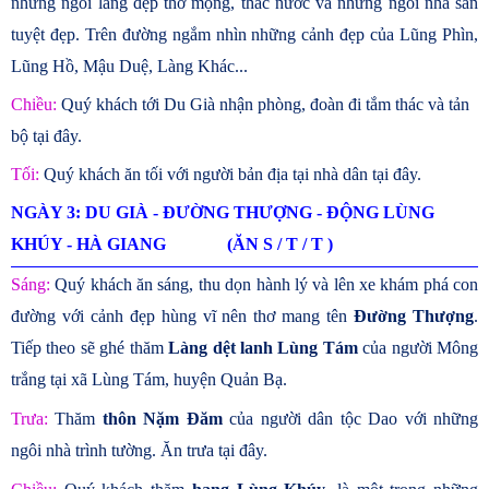
những ngôi làng đẹp thơ mộng, thác nước và những ngôi nhà sàn
tuyệt đẹp. Trên đường ngắm nhìn những cảnh đẹp của Lũng Phìn,
Lũng Hồ, Mậu Duệ, Làng Khác...
Chiều:
Quý khách tới Du Già nhận phòng, đoàn đi tắm thác và tản
bộ tại đây.
Tối:
Quý khách ăn tối với người bản địa tại nhà dân tại đây.
NGÀY 3: DU GIÀ - ĐƯỜNG THƯỢNG - ĐỘNG LÙNG
KHÚY - HÀ GIANG (ĂN S / T / T )
Sáng:
Quý khách ăn sáng, thu dọn hành lý và lên xe khám phá con
đường với cảnh đẹp hùng vĩ nên thơ mang tên
Đường Thượng
.
Tiếp theo sẽ ghé thăm
Làng dệt lanh Lùng Tám
của người Mông
trắng tại xã Lùng Tám, huyện Quản Bạ.
Trưa:
Thăm
thôn Nặm Đăm
của người dân tộc Dao với những
ngôi nhà trình tường. Ăn trưa tại đây.