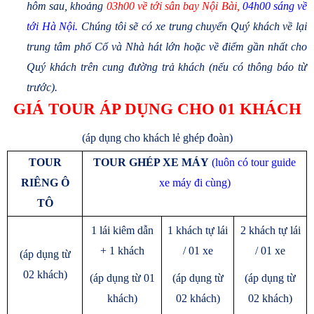
hôm sau, khoảng
03h00 về tới sân bay Nội Bài,
04h00 sáng về
tới Hà Nội.
Chúng tôi sẽ có xe trung chuyển Quý khách về lại
trung tâm phố Cổ và Nhà hát lớn hoặc về điểm gần nhất cho
Quý khách trên cung đường trả khách (nếu có thông báo từ
trước).
GIÁ TOUR ÁP DỤNG CHO 01 KHÁCH
(áp dụng cho khách lẻ ghép đoàn)
TOUR
TOUR GHÉP XE MÁY
(luôn có tour guide
RIÊNG Ô
xe máy đi cùng)
TÔ
1 lái kiêm dẫn
1 khách tự lái
2 khách tự lái
+ 1 khách
/ 01 xe
/ 01 xe
(áp dụng từ
02 khách)
(áp dụng từ 01
(áp dụng từ
(áp dụng từ
khách)
02 khách)
02 khách)