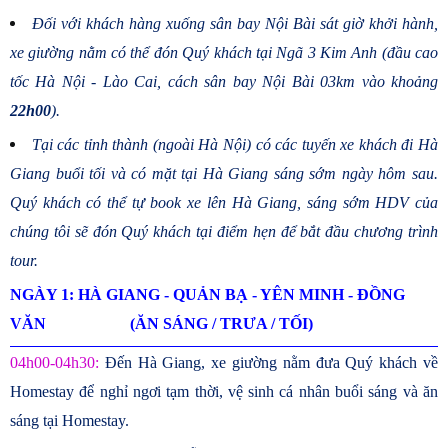
Đối với khách hàng xuống sân bay Nội Bài sát giờ khởi hành,
xe giường nằm có thể đón Quý khách tại Ngã 3 Kim Anh (đầu cao
tốc Hà Nội - Lào Cai, cách sân bay Nội Bài 03km vào khoảng
22h00
).
Tại các tỉnh thành (ngoài Hà Nội) có các tuyến xe khách đi Hà
Giang buổi tối và có mặt tại Hà Giang sáng sớm ngày hôm sau.
Quý khách có thể tự book xe lên Hà Giang, sáng sớm HDV của
chúng tôi sẽ đón Quý khách tại điểm hẹn để bắt đầu chương trình
tour.
NGÀY 1: HÀ GIANG - QUẢN BẠ - YÊN MINH - ĐỒNG
VĂN (ĂN SÁNG / TRƯA / TỐI)
04h00-04h30:
Đến Hà Giang, xe giường nằm đưa Quý khách về
Homestay để nghỉ ngơi tạm thời, vệ sinh cá nhân buổi sáng và ăn
sáng tại Homestay.