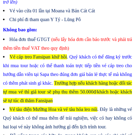
trở lên)
Vé vào cửa 01 lần tại Moana và Bản Cát Cát
Chi phí đi tham quan Y Tý - Lũng Pô
Không bao gồm:
Hóa đơn thuế GTGT
(nếu lấy hóa đơn cần báo trước và phải trả
thêm tiền thuế VAT theo quy định)
Vé cáp treo Fansipan khứ hồi
.
Quý khách có thể đăng ký trước
khi mua tour hoặc có thể thanh toán trực tiếp tiền vé cáp treo cho
hướng dẫn viên tại Sapa theo đúng đơn giá bán lẻ thực tế mà không
có thêm phát sinh gì khác.
Trường hợp nếu khách hàng hoặc đối tác
tự mua vé thì giá tour sẽ phụ thu thêm 50.000đ/khách hoặc khách
sẽ tự túc đi thăm Fansipan
Vé tàu điện Mường Hoa và vé tàu hỏa leo núi
. Đây là những vé
Quý khách có thể mua thêm để trải nghiệm, việc có hay không có
hai loại vé này không ảnh hưởng gì đến lịch trình tour.