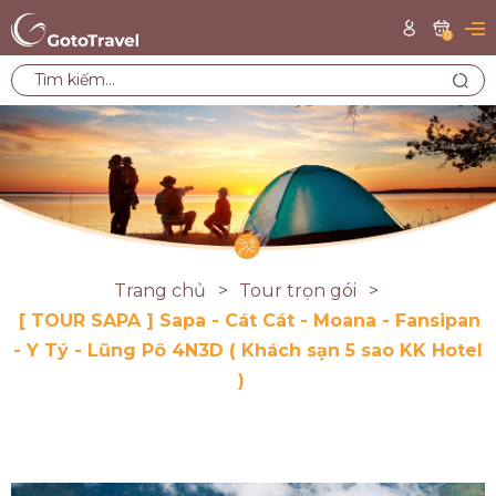
0
Trang chủ
Tour trọn gói
[ TOUR SAPA ] Sapa - Cát Cát - Moana - Fansipan
- Y Tý - Lũng Pô 4N3D ( Khách sạn 5 sao KK Hotel
)