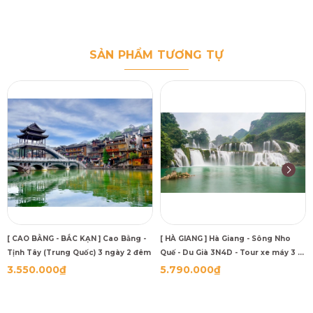
SẢN PHẨM TƯƠNG TỰ
[ CAO BẰNG - BẮC KẠN ] Cao Bằng -
[ HÀ GIANG ] Hà Giang - Sông Nho
Tịnh Tây (Trung Quốc) 3 ngày 2 đêm
Quế - Du Già 3N4D - Tour xe máy 3 (1
khách tự đi 1 xe máy riêng)
3.550.000₫
5.790.000₫