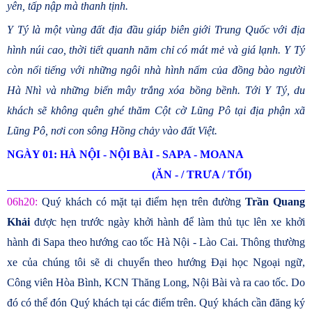
yên, tấp nập mà thanh tịnh.
Y Tý là một vùng đất địa đầu giáp biên giới Trung Quốc với địa
hình núi cao, thời tiết quanh năm chỉ có mát mẻ và giá lạnh. Y Tý
còn nổi tiếng với những ngôi nhà hình nấm của đồng bào người
Hà Nhì và những biển mây trắng xóa bồng bềnh. Tới Y Tý, du
khách sẽ không quên ghé thăm Cột cờ Lũng Pô tại địa phận xã
Lũng Pô, nơi con sông Hồng chảy vào đất Việt.
NGÀY 01: HÀ NỘI - NỘI BÀI - SAPA - MOANA
(ĂN - / TRƯA / TỐI)
06h20:
Quý khách có mặt tại điểm hẹn trên đường
Trần Quang
Khải
được hẹn trước ngày khởi hành để làm thủ tục lên xe khởi
hành đi Sapa theo hướng cao tốc Hà Nội - Lào Cai. Thông thường
xe của chúng tôi sẽ di chuyển theo hướng Đại học Ngoại ngữ,
Công viên Hòa Bình, KCN Thăng Long, Nội Bài và ra cao tốc. Do
đó có thể đón Quý khách tại các điểm trên. Quý khách cần đăng ký