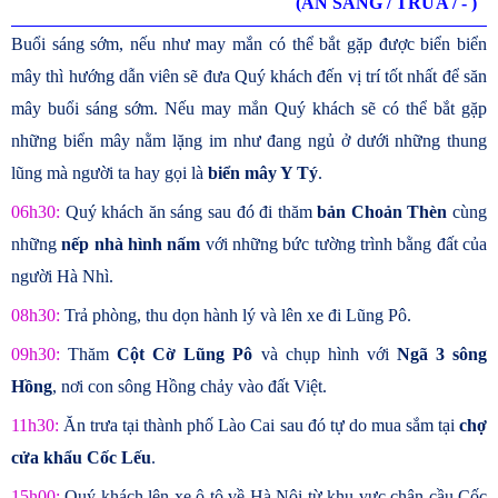
(ĂN SÁNG / TRƯA / - )
Buổi sáng sớm, nếu như may mắn có thể bắt gặp được biển biển
mây thì hướng dẫn viên sẽ đưa Quý khách đến vị trí tốt nhất để săn
mây buổi sáng sớm. Nếu may mắn Quý khách sẽ có thể bắt gặp
những biển mây nằm lặng im như đang ngủ ở dưới những thung
lũng mà người ta hay gọi là
biển mây Y Tý
.
06h30:
Quý khách ăn sáng sau đó đi thăm
bản Choản Thèn
cùng
những
nếp nhà hình nấm
với những bức tường trình bằng đất của
người Hà Nhì.
08h30:
Trả phòng, thu dọn hành lý và lên xe đi Lũng Pô.
09h30:
Thăm
Cột Cờ Lũng Pô
và chụp hình với
Ngã 3 sông
Hồng
, nơi con sông Hồng chảy vào đất Việt.
11h30:
Ăn trưa tại thành phố Lào Cai sau đó tự do mua sắm tại
chợ
cửa khẩu Cốc Lếu
.
15h00:
Quý khách lên xe ô tô về Hà Nội từ khu vực chân cầu Cốc