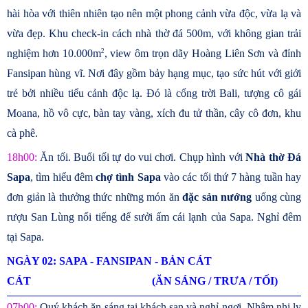
hài hòa với thiên nhiên tạo nên một phong cảnh vừa độc, vừa lạ và
vừa đẹp.
Khu check-in cách nhà thờ đá 500m, với không gian trải
2
nghiệm hơn 10.000m
, view ôm trọn dãy Hoàng Liên Sơn và đỉnh
Fansipan hùng vĩ. Nơi đây gồm bảy hạng mục, tạo sức hút với giới
trẻ bởi nhiều tiểu cảnh độc lạ. Đó là cổng trời Bali, tượng cô gái
Moana, hồ vô cực, bàn tay vàng, xích đu tử thần, cây cô đơn, khu
cà phê.
18h00:
Ăn tối. Buổi tối tự do vui chơi. Chụp hình với
Nhà thờ Đá
Sapa
, tìm hiểu đêm
chợ tình Sapa
vào các tối thứ 7 hàng tuần hay
đơn giản là thưởng thức những món ăn
đặc sản nướng
uống cùng
rượu San Lùng nổi tiếng để sưởi ấm cái lạnh của Sapa. Nghỉ đêm
tại Sapa.
NGÀY 02: SAPA - FANSIPAN - BẢN CÁT
CÁT (ĂN SÁNG / TRƯA / TỐI)
07h00:
Quý khách ăn sáng tại khách sạn và nghỉ ngơi. Nhâm nhi ly