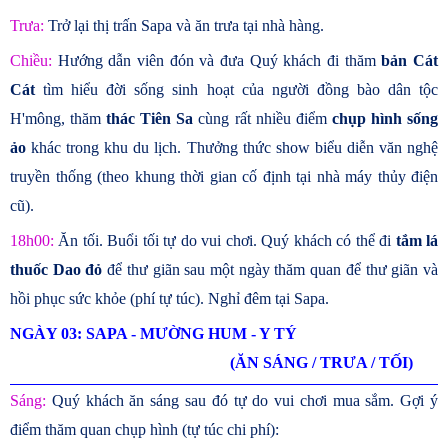
Trưa:
Trở lại thị trấn Sapa và ăn trưa tại nhà hàng.
Chiều:
Hướng dẫn viên đón và đưa Quý khách đi thăm
bản Cát
Cát
tìm hiểu đời sống sinh hoạt của người đồng bào dân tộc
H'mông, thăm
thác Tiên Sa
cùng rất nhiều điểm
chụp hình sống
ảo
khác trong khu du lịch. Thưởng thức show biểu diễn văn nghệ
truyền thống (theo khung thời gian cố định tại nhà máy thủy điện
cũ).
18h00:
Ăn tối. Buổi tối tự do vui chơi. Quý khách có thể đi
tắm lá
thuốc Dao đỏ
để thư giãn sau một ngày thăm quan để thư giãn và
hồi phục sức khỏe (phí tự túc). Nghỉ đêm tại Sapa.
NGÀY 03: SAPA - MƯỜNG HUM - Y TÝ
(ĂN SÁNG / TRƯA / TỐI)
Sáng:
Quý khách ăn sáng sau đó tự do vui chơi mua sắm. Gợi ý
điểm thăm quan chụp hình (tự túc chi phí):