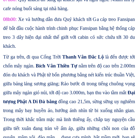
cafe nóng buổi sáng tại nhà hàng.
08h00:
Xe và hướng dẫn đưa Quý khách tới Ga cáp treo Fansipan
để bắt đầu cuộc hành trình chinh phục Fansipan bằng hệ thống cáp
treo 3 dây hiện đại nhất thế giới
với cabin có sức chứa tới 30 du
khách.
Từ ga trên, đi qua Cổng Trời
Thanh Vân Đắc Lộ
là đến được tới
chốn mây ngàn.
Bích Vân Thiền Tự
nằm trên độ cao trên 2.000m
đón du khách và Phật tử bốn phương bằng nét kiến trúc thuần Việt,
giữa bảng lảng sương giăng; Rảo bước đi trong tiếng chuông vọng
giữa mây ngàn gió núi, tới độ cao 3.000m, bạn thu vào tầm mắt
Đại
tượng Phật A Di Đà bằng
đồng cao 21,5m, sừng sững uy nghiêm
trong mây bay huyền ảo, hướng ánh nhìn từ bi xuống nhân gian.
Trong thời khắc trầm mặc mà linh thiêng ấy, chắp tay nguyện cầu
giữa tiết xuân đang tràn về ấm áp, giữa những chồi non của đỗ
quyên, mâm xôi, đào mận… đang cựa mình, bật mầm mới, bạn sẽ