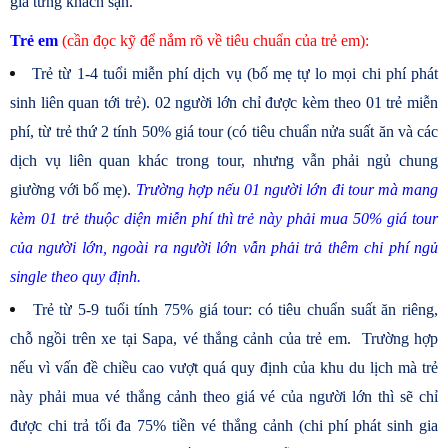
giá từng khách sạn.
Trẻ em
(cần đọc kỹ để nắm rõ về tiêu chuẩn của trẻ em):
Trẻ từ 1-4 tuổi miễn phí dịch vụ (bố mẹ tự lo mọi chi phí phát
sinh liên quan tới trẻ). 02 người lớn chỉ được kèm theo 01 trẻ miễn
phí, từ trẻ thứ 2 tính 50% giá tour (có tiêu chuẩn nửa suất ăn và các
dịch vụ liên quan khác trong tour, nhưng vẫn phải ngủ chung
giường với bố mẹ).
Trường hợp nếu 01 người lớn đi tour mà mang
kèm 01 trẻ thuộc diện miễn phí thì trẻ này phải mua 50% giá tour
của người lớn, ngoài ra người lớn vẫn phải trả thêm chi phí ngủ
single theo quy định.
Trẻ từ 5-9 tuổi tính 75% giá tour: có tiêu chuẩn suất ăn riêng,
chỗ ngồi trên xe tại Sapa, vé thắng cảnh của trẻ em. Trường hợp
nếu vì vấn đề chiều cao vượt quá quy định của khu du lịch mà trẻ
này phải mua vé thắng cảnh theo giá vé của người lớn thì sẽ chỉ
được chi trả tối đa 75% tiền vé thắng cảnh (chi phí phát sinh gia