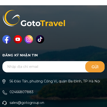
ĐĂNG KÝ NHẬN TIN
GỬI
56 Đào Tấn, phường Cống Vị, quận Ba Đình, TP Hà Nội
02466807883
sales@gotogroup.vn