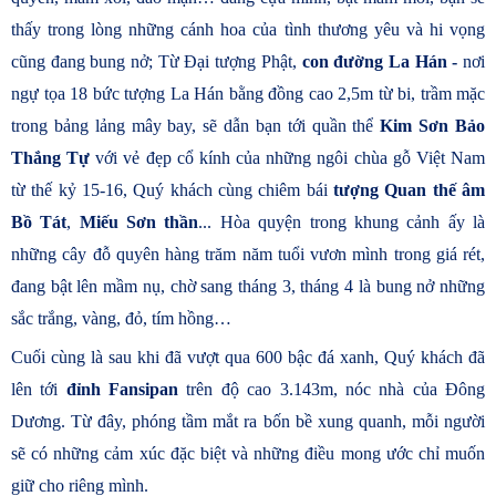
thấy trong lòng những cánh hoa của tình thương yêu và hi vọng
cũng đang bung nở; Từ Đại tượng Phật,
con đường La Hán -
nơi
ngự tọa 18 bức tượng La Hán bằng đồng cao 2,5m từ bi, trầm mặc
trong bảng lảng mây bay, sẽ dẫn bạn tới quần thể
Kim Sơn Bảo
Thắng Tự
với vẻ đẹp cổ kính của những ngôi chùa gỗ Việt Nam
từ thế kỷ 15-16, Quý khách cùng chiêm bái
tượng Quan thế âm
Bồ Tát
,
Miếu Sơn thần
... Hòa quyện trong khung cảnh ấy là
những cây đỗ quyên hàng trăm năm tuổi vươn mình trong giá rét,
đang bật lên mầm nụ, chờ sang tháng 3, tháng 4 là bung nở những
sắc trắng, vàng, đỏ, tím hồng…
Cuối cùng là sau khi đã vượt qua 600 bậc đá xanh, Quý khách đã
lên tới
đỉnh Fansipan
trên độ cao 3.143m, nóc nhà của Đông
Dương. Từ đây, phóng tầm mắt ra bốn bề xung quanh, mỗi người
sẽ có những cảm xúc đặc biệt và những điều mong ước chỉ muốn
giữ cho riêng mình.