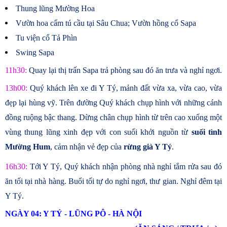
Thung lũng Mường Hoa
Vườn hoa cẩm tú cầu tại Sâu Chua; Vườn hồng cổ Sapa
Tu viện cổ Tả Phìn
Swing Sapa
11h30:
Quay lại thị trấn Sapa trả phòng sau đó ăn trưa và nghỉ ngơi.
13h00:
Quý khách lên xe đi Y Tý, mảnh đất vừa xa, vừa cao, vừa
đẹp lại hùng vỹ. Trên đường Quý khách chụp hình với những cánh
đồng ruộng bậc thang. Dừng chân chụp hình từ trên cao xuống một
vùng thung lũng xinh đẹp với con suối khởi nguồn từ
suối tình
Mường Hum
, cảm nhận vẻ đẹp của
rừng già Y Tý
.
16h30:
Tới Y Tý, Quý khách nhận phòng nhà nghỉ tắm rửa sau đó
ăn tối tại nhà hàng. Buổi tối tự do nghỉ ngơi, thư gian. Nghỉ đêm tại
Y Tý.
NGÀY 04: Y TÝ - LŨNG PÔ - HÀ NỘI